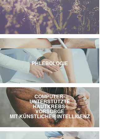
PHOTODYNAMISCHE
THERAPIE
PHLEBOLOGIE
COMPUTER-
UNTERSTÜTZTE
HAUTKREBS-
VORSORGE
MIT KÜNSTLICHER INTELLIGENZ