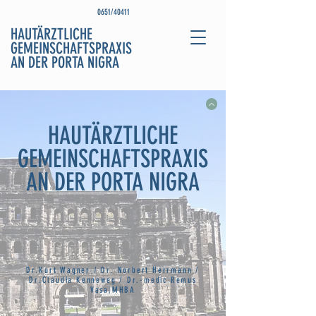
0651/40411
HAUTÄRZTLICHE
GEMEINSCHAFTSPRAXIS
AN DER PORTA NIGRA
HAUTÄRZTLICHE
GEMEINSCHAFTSPRAXIS
AN DER PORTA NIGRA
Dr.Kurt Wagner / Dr. Norbert Herrmann /
Dr.Claudia Kenneweg / Dr.-medic Remus
Vasa,MHBA