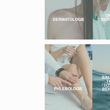
O
DERMATOLOGIE
DER
BAL
T
"TO
PHLEBOLOGIE
BE