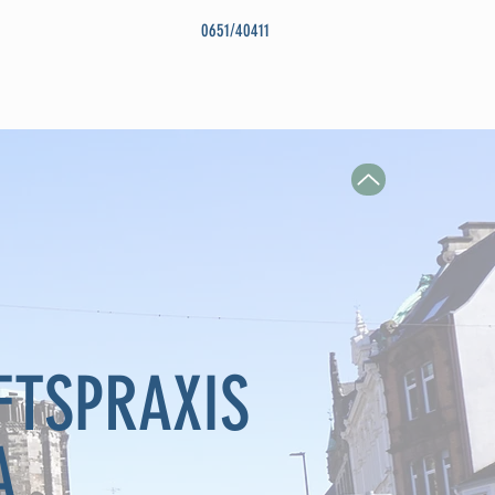
0651/40411
KT
KOSMETIKZENTRUM
FTSPRAXIS
A