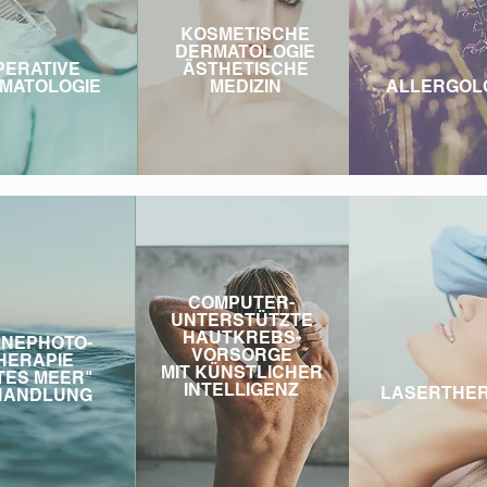
KOSMETISCHE
DERMATOLOGIE
PERATIVE
ÄSTHETISCHE
MATOLOGIE
MEDIZIN
ALLERGOL
COMPUTER-
UNTERSTÜTZTE
HAUTKREBS-
NEPHOTO-
VORSORGE
HERAPIE
MIT KÜNSTLICHER
TES MEER"
INTELLIGENZ
LASERTHER
HANDLUNG