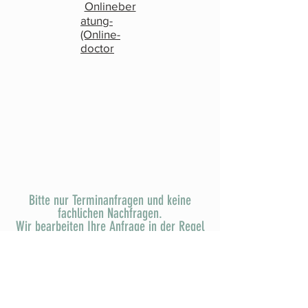
Onlineber
atung-
(Online-
doctor
Bitte nur Terminanfragen und keine
fachlichen Nachfragen.
Wir bearbeiten Ihre Anfrage in der Regel
innerhalb eines Arbeitstages.
Zur Zeit kann es aufgrund des
Fachkräftemangels zu Verzögerungen
kommen. Bei Feiertagen und
Brückentagen kann es zu Verzögerungen
kommen.