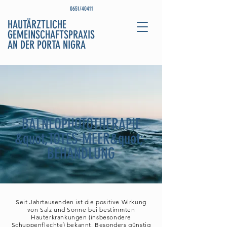
0651/40411
HAUTÄRZTLICHE
GEMEINSCHAFTSPRAXIS
AN DER PORTA NIGRA
BALNEOPHOTOTHERAPIE
&quot;TOTES-MEER&quot;-
BEHANDLUNG
Seit Jahrtausenden ist die positive Wirkung
von Salz und Sonne bei bestimmten
Hauterkrankungen (insbesondere
Schuppenflechte) bekannt. Besonders günstig