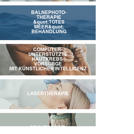
BALNEPHOTO-
THERAPIE
&quot;TOTES
MEER&quot;
BEHANDLUNG
COMPUTER-
UNTERSTÜTZTE
HAUTKREBS-
VORSORGE
MIT KÜNSTLICHER INTELLIGENZ
LASERTHERAPIE
PROKTOLOGIE